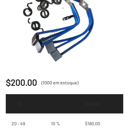
$
200.00
(1000 em estoque)
1 - 19
-
$
200.00
20 - 49
10 %
$
180.00