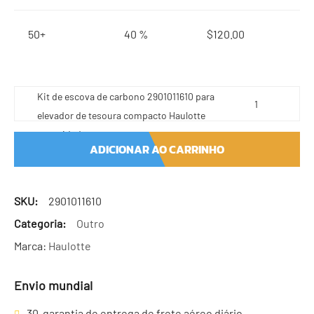
50+
40 %
$
120.00
Kit de escova de carbono 2901011610 para
elevador de tesoura compacto Haulotte
quantidade
ADICIONAR AO CARRINHO
SKU:
2901011610
Categoria:
Outro
Marca:
Haulotte
Envio mundial
30-garantia de entrega de frete aéreo diário