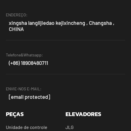
ENDEREÇO:
xingsha langlijiedao kejixincheng , Changsha ,
CHINA
Telefone&Whatsapp:
(+86) 18908480711
ENVIE-NOS E-MAIL:
[email protected]
PEÇAS
ELEVADORES
Unidade de controle
JLG