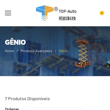
0
GÊNIO
Home
Produtos Avançados
Gênio
7
Produtos Disponíveis
Ordenar