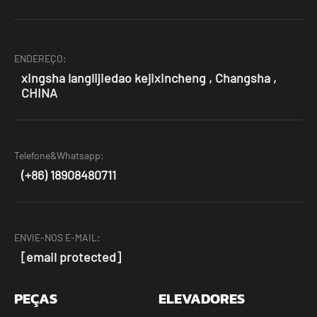
ENDEREÇO:
xingsha langlijiedao kejixincheng , Changsha ,
CHINA
Telefone&Whatsapp:
(+86) 18908480711
ENVIE-NOS E-MAIL:
[email protected]
PEÇAS
ELEVADORES