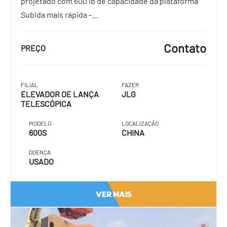
projetado com 600 lb de capacidade da plataforma
Subida mais rápida -…
Contato
PREÇO
FILIAL
FAZER
ELEVADOR DE LANÇA
JLG
TELESCÓPICA
MODELO
LOCALIZAÇÃO
600S
CHINA
DOENÇA
USADO
VER MAIS