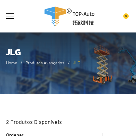
0
JLG
Home
Produtos Avançados
JLG
2
Produtos Disponíveis
Ordenar