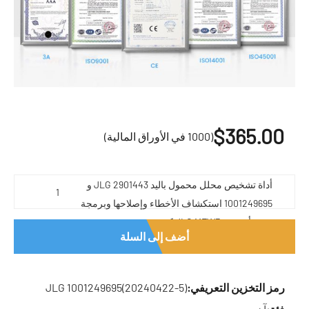
$
365.00
(1000 في الأوراق المالية)
أداة تشخيص محلل محمول باليد JLG 2901443 و
1001249695 استكشاف الأخطاء وإصلاحها وبرمجة
جميع أجهزة JLG MEWPs كمية
أضف إلى السلة
رمز التخزين التعريفي:
JLG 1001249695(20240422-5)