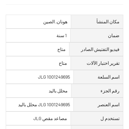
مكان المنشأ
هونان, الصين
ضمان
1 سنة
فيديو التفتيش الصادر
متاح
تقرير اختبار الآلات
متاح
اسم السلعة
JLG 1001249695
رقم الجزء
محلل باليد
اسم العنصر
JLG 1001249695 محلل باليد
تستخدم ل
مصاعد مقص JLG