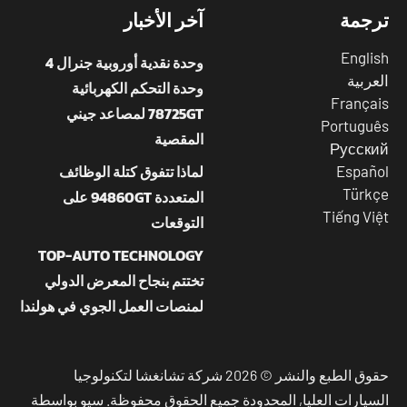
رجمة
آخر الأخبار
Engli
وحدة نقدية أوروبية جنرال 4
عربية
وحدة التحكم الكهربائية
França
78725GT لمصاعد جيني
Portugu
المقصية
Русск
لماذا تتفوق كتلة الوظائف
Españ
Türk
المتعددة 94860GT على
Tiếng Vi
التوقعات
TOP-AUTO TECHNOLOGY
تختتم بنجاح المعرض الدولي
لمنصات العمل الجوي في هولندا
حقوق الطبع والنشر © 2026 شركة تشانغشا لتكنولوجيا
سيارات العليا, المحدودة جميع الحقوق محفوظة. سيو بواسطة