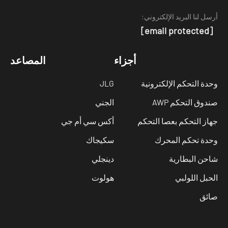
سل لنا البريد الإلكتروني:
[email protected]
أجزاء
المصاعد
دة التحكم الإلكترونية
JLG
دوق التحكم AWP
الجني
از التحكم بعصا التحكم
أكس سي أم جي
دة تحكم المحرك
سكيجاك
حن البطارية
دينجلي
حبل اللولبي
هولوت
ئق