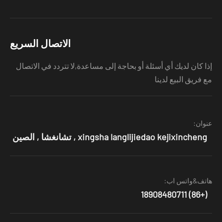
الاتصال السريع
ا كان لديك أي أسئلة أو بحاجة إلى مساعدة,لا تتردد في الاتصال
 فريق البيع لدينا
وان:
xingsha langlijiedao kejixincheng , تشانغشا , الصين
تف&واتس اب:
(+86) 18908480711