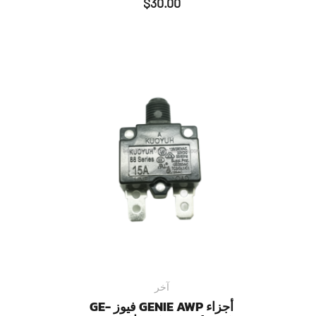
$
30.00
آخر
أجزاء GENIE AWP فيوز GE-