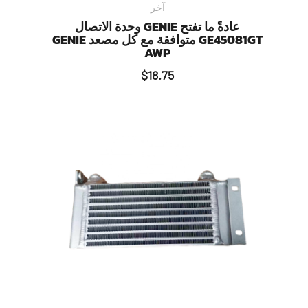
آخر
عادةً ما تفتح GENIE وحدة الاتصال
GE45081GT متوافقة مع كل مصعد GENIE
AWP
$
18.75