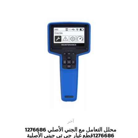
آخر
محلل التعامل مع الجني الأصلي 1276686
1276686قطع غيار جي تي جيني الأصلية