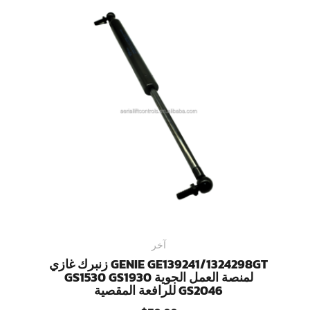
آخر
GENIE GE139241/1324298GT زنبرك غازي
لمنصة العمل الجوية GS1530 GS1930
GS2046 للرافعة المقصية