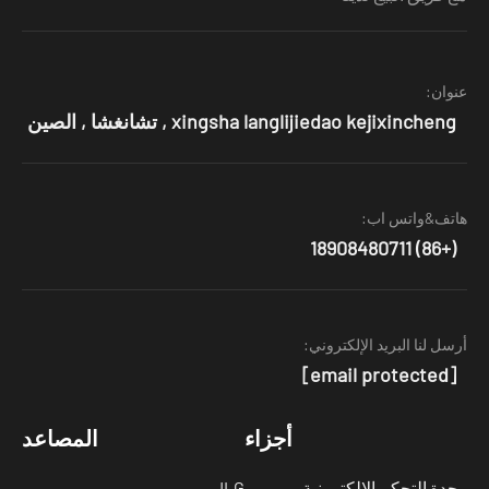
وان:
xingsha langlijiedao kejixincheng , تشانغشا , الصين
تف&واتس اب:
(+86) 18908480711
سل لنا البريد الإلكتروني:
[email protected]
أجزاء
المصاعد
دة التحكم الإلكترونية
JLG