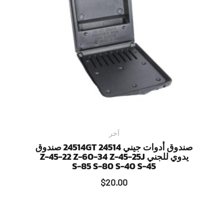
آخر
صندوق أدوات جيني 24514GT 24514 صندوق
يدوي للجني Z-45-22 Z-60-34 Z-45-25J
S-85 S-80 S-40 S-45
$
20.00