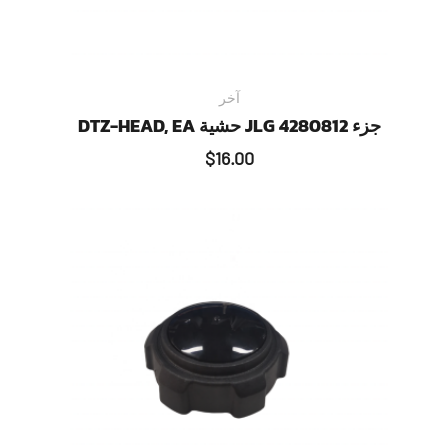
آخر
جزء JLG 4280812 حشية DTZ-HEAD, EA
$
16.00