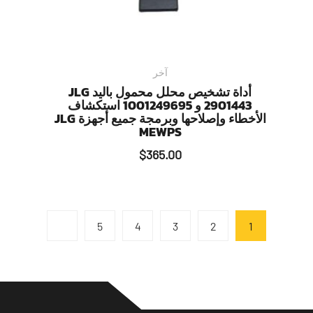
آخر
أداة تشخيص محلل محمول باليد JLG
2901443 و 1001249695 استكشاف
الأخطاء وإصلاحها وبرمجة جميع أجهزة JLG
MEWPS
$
365.00
5
4
3
2
1