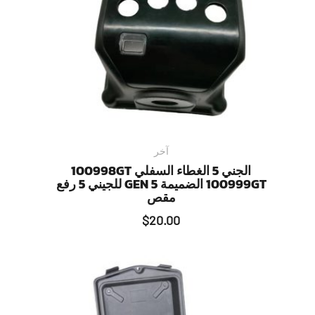
آخر
الجني 5 الغطاء السفلي 100998GT
100999GT الضميمة GEN 5 للجيني 5 رفع
مقص
$
20.00