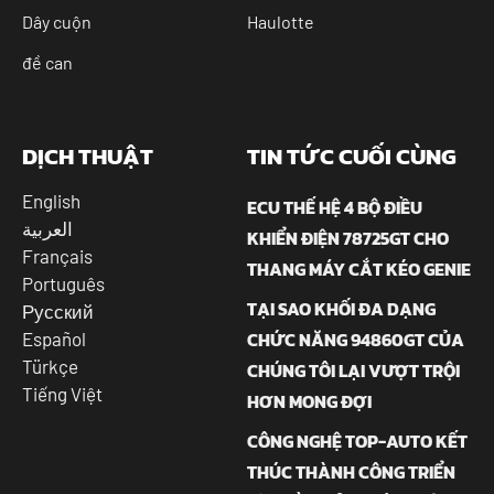
Dây cuộn
Haulotte
đề can
DỊCH THUẬT
TIN TỨC CUỐI CÙNG
English
ECU THẾ HỆ 4 BỘ ĐIỀU
العربية
KHIỂN ĐIỆN 78725GT CHO
Français
THANG MÁY CẮT KÉO GENIE
Português
TẠI SAO KHỐI ĐA DẠNG
Русский
CHỨC NĂNG 94860GT CỦA
Español
Türkçe
CHÚNG TÔI LẠI VƯỢT TRỘI
Tiếng Việt
HƠN MONG ĐỢI
CÔNG NGHỆ TOP-AUTO KẾT
THÚC THÀNH CÔNG TRIỂN