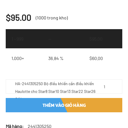
$
95.00
(1000 trong kho)
1 - 999
—
$
95.00
1,000+
36.84 %
$
60.00
HA-2441305250 Bộ điều khiển cần điều khiển
Haulotte cho Star8 Star10 Star13 Star22 Star26
Số lượng
THÊM VÀO GIỎ HÀNG
Mã hàng:
2441305250