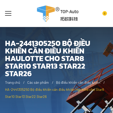
0
HA-2441305250 BỘ ĐIỀU
KHIỂN CẦN ĐIỀU KHIỂN
HAULOTTE CHO STAR8
STAR10 STAR13 STAR22
STAR26
Trang chủ
Các sản phẩm
Bộ điều khiển cần điều khiển
HA-2441305250 Bộ điều khiển cần điều khiển Haulotte cho Star8
Star10 Star13 Star22 Star26