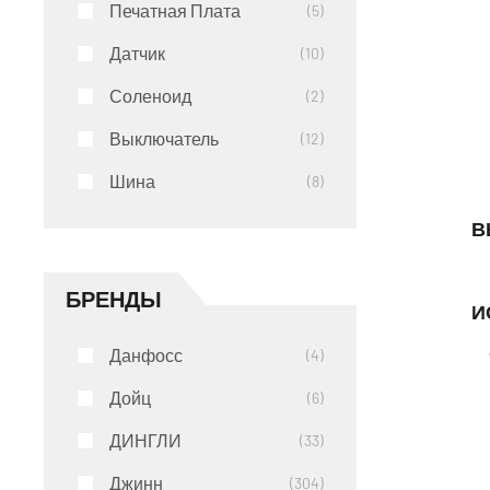
Печатная Плата
5
Датчик
10
Соленоид
2
Выключатель
12
Шина
8
В
БРЕНДЫ
И
Данфосс
4
Дойц
6
ДИНГЛИ
33
Джинн
304