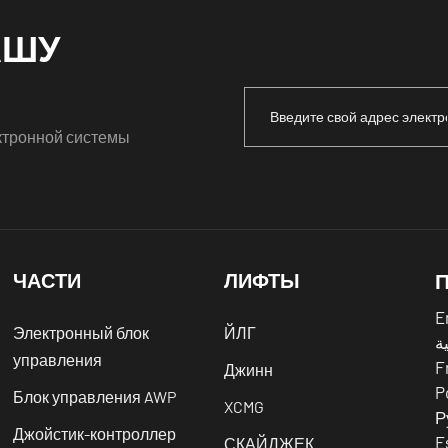
АШУ
ктронной системы
ЧАСТИ
ЛИФТЫ
E
Электронный блок
ЙЛГ
ية
управления
F
Джинн
P
Блок управления AWP
XCMG
Р
Джойстик-контроллер
E
СКАЙДЖЕК