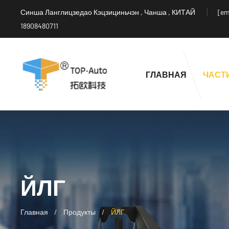
Синша Ланглицзедао Кэцзициньчэн , Чанша , КИТАЙ
[em
18908480711
ГЛАВНАЯ
ЧАСТ
ЙЛГ
Главная
Продукты
ЙЛГ