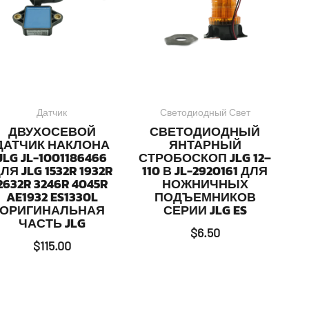
Датчик
Светодиодный Свет
ДВУХОСЕВОЙ
СВЕТОДИОДНЫЙ
ДАТЧИК НАКЛОНА
ЯНТАРНЫЙ
JLG JL-1001186466
СТРОБОСКОП JLG 12–
ЛЯ JLG 1532R 1932R
110 В JL-2920161 ДЛЯ
2632R 3246R 4045R
НОЖНИЧНЫХ
AE1932 ES1330L
ПОДЪЕМНИКОВ
ОРИГИНАЛЬНАЯ
СЕРИИ JLG ES
ЧАСТЬ JLG
$
6.50
$
115.00