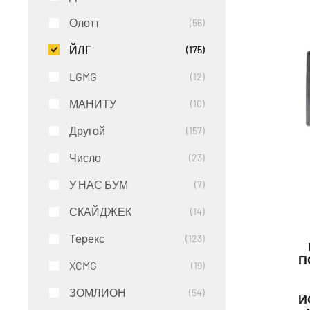
Олотт
56
ЙЛГ
175
LGMG
12
МАНИТУ
10
Другой
157
Число
23
У НАС БУМ
7
СКАЙДЖЕК
14
Терекс
123
П
XCMG
19
ЗОМЛИОН
54
И