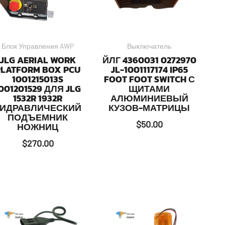
Блок Управления AWP
Выключатель
JLG AERIAL WORK
ЙЛГ 4360031 0272970
PLATFORM BOX PCU
JL-1001117174 IP65
1001215013S
FOOT FOOT SWITCH С
001201529 ДЛЯ JLG
ЩИТАМИ
1532R 1932R
АЛЮМИНИЕВЫЙ
ГИДРАВЛИЧЕСКИЙ
КУЗОВ-МАТРИЦЫ
ПОДЪЕМНИК
$
50.00
НОЖНИЦ
$
270.00