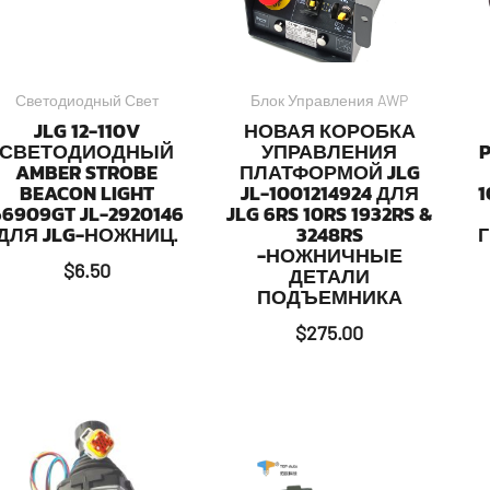
Светодиодный Свет
Блок Управления AWP
JLG 12-110V
НОВАЯ КОРОБКА
СВЕТОДИОДНЫЙ
УПРАВЛЕНИЯ
AMBER STROBE
ПЛАТФОРМОЙ JLG
BEACON LIGHT
JL-1001214924 ДЛЯ
1
66909GT JL-2920146
JLG 6RS 10RS 1932RS &
ДЛЯ JLG-НОЖНИЦ.
3248RS
-НОЖНИЧНЫЕ
$
6.50
ДЕТАЛИ
ПОДЪЕМНИКА
$
275.00