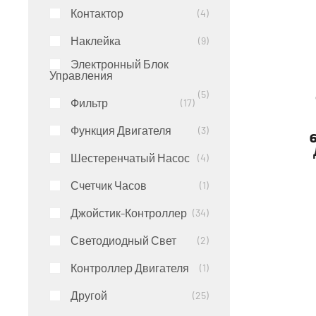
Контактор
4
Наклейка
9
Электронный Блок
Управления
5
Фильтр
17
Функция Двигателя
3
Шестеренчатый Насос
4
Счетчик Часов
1
Джойстик-Контроллер
34
Светодиодный Свет
2
Контроллер Двигателя
1
Другой
25