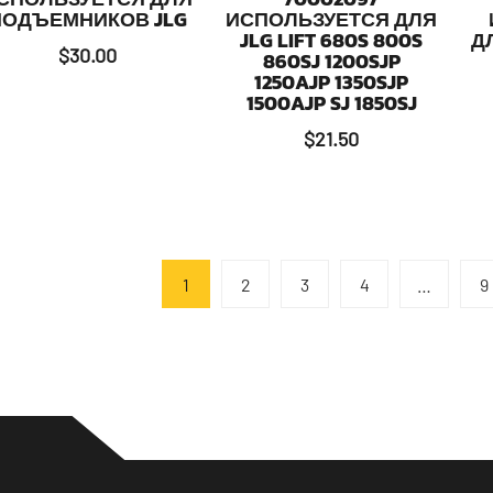
ПОДЪЕМНИКОВ JLG
ИСПОЛЬЗУЕТСЯ ДЛЯ
JLG LIFT 680S 800S
Д
$
30.00
860SJ 1200SJP
1250AJP 1350SJP
1500AJP SJ 1850SJ
$
21.50
1
2
3
4
…
9