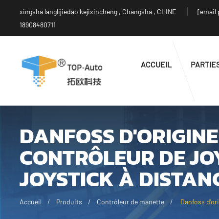
xingsha langlijiedao kejixincheng , Changsha , CHINE
[email 
18908480711
ACCUEIL
PARTIE
DANFOSS D'ORIGINE 
CONTRÔLEUR DE JO
JOYSTICK À DISTAN
Accueil
Produits
Contrôleur de manette
Danfoss d'ori