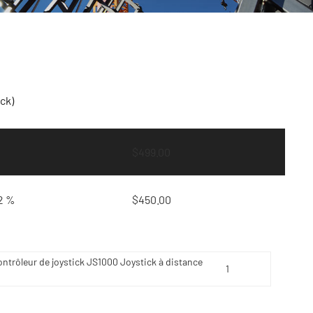
ck)
$
499.00
2 %
$
450.00
ontrôleur de joystick JS1000 Joystick à distance