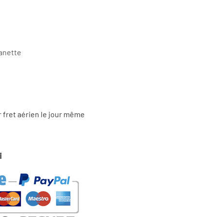
anette
r fret aérien le jour même
i