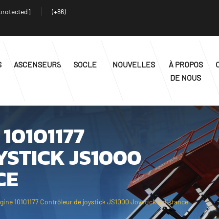
protected]
(+86)
S
ASCENSEURS
SOCLE
NOUVELLES
À PROPOS
DE NOUS
10101177
YSTICK JS1000
CE
gine 10101177 Contrôleur de joystick JS1000 Joystick à distance