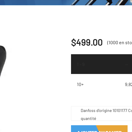
$
499.00
(1000 en sto
1 - 9
—
10+
9.8
Danfoss d'origine 10101177 C
quantité