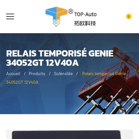
0
RELAIS TEMPORISÉ GENIE
34052GT 12V40A
Accueil
Produits
Solénoïde
Relais temporisé Genie
34052GT 12V40A