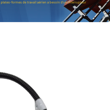
plates-formes de travail aérien a besoin d'un interrupteur