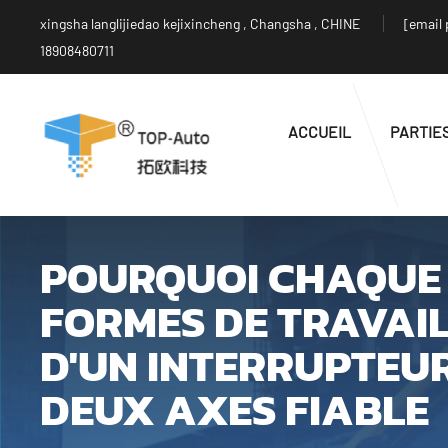
xingsha langlijiedao kejixincheng , Changsha , CHINE
[email 
18908480711
ACCUEIL
PARTIE
POURQUOI CHAQUE 
FORMES DE TRAVAIL
D'UN INTERRUPTEUR
DEUX AXES FIABLE