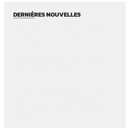
DERNIÈRES NOUVELLES
GÉNÉRATION D'ÉCU 4 UNITÉ DE COMMANDE
ÉLECTRIQUE 78725GT POUR NACELLES
ÉLÉVATRICES À CISEAUX GENIE
POURQUOI NOTRE BLOC COLLECTEUR DE
FONCTIONS 94860GT DÉPASSE LES
ATTENTES
TOP-AUTO TECHNOLOGY CONCLUT AVEC
SUCCÈS L'EXPOSITION INTERNATIONALE DES
PLATES-FORMES DE TRAVAIL AÉRIEN AUX
PAYS-BAS