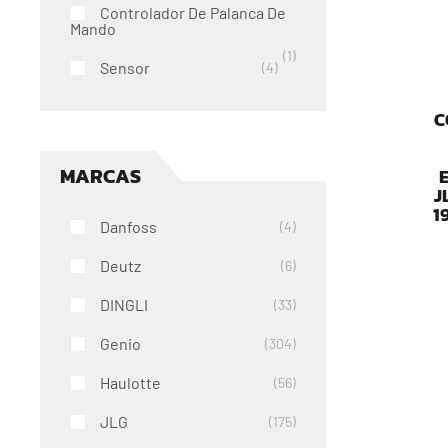
Controlador De Palanca De
Mando
1
Sensor
4
C
MARCAS
J
1
Danfoss
4
Deutz
6
DINGLI
33
Genio
304
Haulotte
56
JLG
175