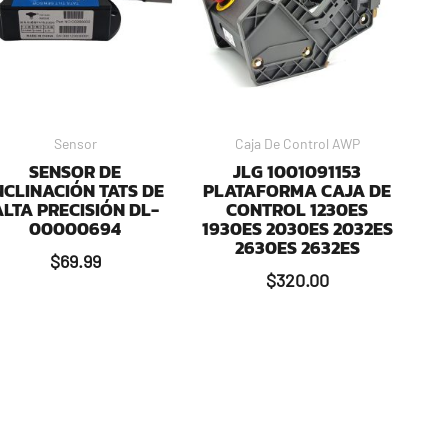
Sensor
Caja De Control AWP
SENSOR DE
JLG 1001091153
NCLINACIÓN TATS DE
PLATAFORMA CAJA DE
ALTA PRECISIÓN DL-
CONTROL 1230ES
00000694
1930ES 2030ES 2032ES
2630ES 2632ES
$
69.99
$
320.00