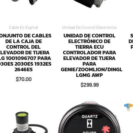
Cable En Espiral
Unidad De Control Electrónico
ONJUNTO DE CABLES
UNIDAD DE CONTROL
DE LA CAJA DE
ELECTRÓNICO DE
D
CONTROL DEL
TIERRA ECU
ELEVADOR DE TIJERA
CONTROLADOR PARA
LG 1001096707 PARA
ELEVADOR DE TIJERA
930ES 2030ES 1932ES
PARA
2646ES
GENIE/ZOOMLION/DINGLI/
LGMG AWP
$
70.00
$
299.99