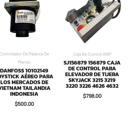
Controlador De Palanca De
Caja De Control AWP
SJ156879 156879 CAJA
Mando
DE CONTROL PARA
DANFOSS 10102149
ELEVADOR DE TIJERA
OYSTICK AÉREO PARA
SKYJACK 3215 3219
LOS MERCADOS DE
3220 3226 4626 4632
VIETNAM TAILANDIA
INDONESIA
$
798.00
$
500.00