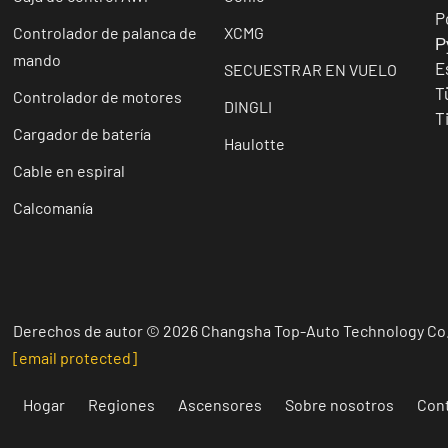
P
Controlador de palanca de
XCMG
Р
mando
E
SECUESTRAR EN VUELO
T
Controlador de motores
DINGLI
T
Cargador de batería
Haulotte
Cable en espiral
Calcomanía
Derechos de autor © 2026 Changsha Top-Auto Technology Co.
[email protected]
Hogar
Regiones
Ascensores
Sobre nosotros
Con