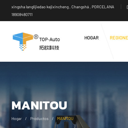
xingsha langlijiedao kejixincheng , Changshá , PORCELANA
18908480711
HOGAR
REGION
MANITOU
Hogar
Productos
MANITOU