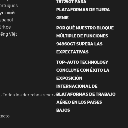
78725GT PARA
ortuguês
PLATAFORMAS DE TIJERA
усский
GENIE
spañol
ürkçe
POR QUÉ NUESTRO BLOQUE
iếng Việt
MÚLTIPLE DE FUNCIONES
94860GT SUPERA LAS
EXPECTATIVAS
TOP-AUTO TECHNOLOGY
CONCLUYE CON ÉXITO LA
EXPOSICIÓN
INTERNACIONAL DE
PLATAFORMAS DE TRABAJO
, Todos los derechos reservados. SEO por
AÉREO EN LOS PAÍSES
BAJOS
tacto