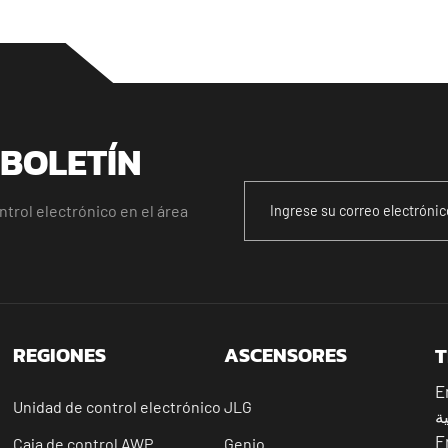
 BOLETÍN
trol electrónico en el área
REGIONES
ASCENSORES
T
E
Unidad de control electrónico
JLG
ية
F
Caja de control AWP
Genio