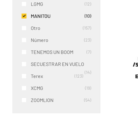
LGMG
12
MANITOU
10
Otro
157
Número
23
TENEMOS UN BOOM
7
/
SECUESTRAR EN VUELO
14
Terex
123
XCMG
19
ZOOMLION
54